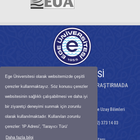
EGE ÜNİVERSİTESİ
Ege Üniversitesi olarak websitemizde çeşitli
KÖKLÜ BİRİKİMİYLE BİLİMDE ÖNCÜ, ARAŞTIRMADA
çerezler kullanmaktayız. Söz konusu çerezler
GÜÇLÜ ÜNİVERSİTE
websitesinin sağlıklı çalışabilmesi ve daha iyi
bir ziyaretçi deneyimi sunmak için zorunlu
Ege Üniversitesi Fen Fakültesi Astronomi ve Uzay Bilimleri
Bölümü 35100, Bornova, İzmir
olarak kullanılmaktadır. Kullanılan zorunlu
Telefon : 0(232) 311 23 32 - Faks: 0(232) 373 14 03
çerezler: 'IP Adresi', 'Tarayıcı Türü'
E-Posta:
Daha fazla bilgi
Ulaşım Haritası
-
Site Haritası